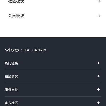
社区板块
Y50t
会员板块
iQOO Z5
全部Y机型
对比Y机型
全部iQOO机型
对比iQOO机型
服务
全部问题
热门链接
X70 Pro+
在线购买
S12系列
官方商城
服务支持
NEX系列
选购手机
体验店
vivo摄影
官方社区
选购配件