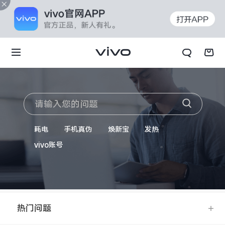
耗电
手机真伪
焕新宝
发热
vivo账号
热门问题
X70t
X70 Pro+