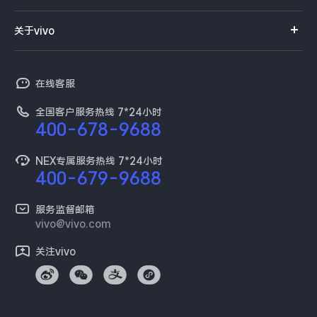
服务首页
查找手机
社区首页
企业服务
关于vivo
服务网点查询
常见问题
新浪微博
以旧换新
vivo简介
真伪查询
百度贴吧
在线客服
保障服务
工作机会
预约维修
全国客户服务热线 7*24小时
新闻资讯
400-678-9688
维修配件价格
采购平台
服务政策
NEX专属服务热线 7*24小时
400-679-9688
供应商协同平台
安全公告
开放平台
服务监督邮箱
环保回收
vivo@vivo.com
廉正合规
关注vivo
隐私中心