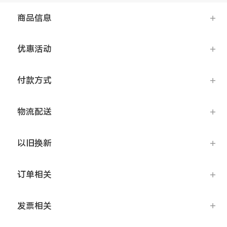
S12 Pro
S12
商品信息
T1x
T1
优惠活动
Y76s
Y55s
全部T机型
对比T机型
付款方式
iQOO 9 Pro
iQOO 9
物流配送
X70 Pro
X70
vivo WATCH 2
vivo TWS 2
以旧换新
S10e
S10系列
订单相关
Y32
Y10
发票相关