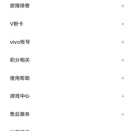
iQOO Neo5S
iQOO Neo5 SE
故障排查
X60 Pro+
X60 Pro
vivo WATCH
vivo TWS Neo
V粉卡
S9
S9e
vivo帐号
积分相关
Y53s
Y71t
使用帮助
iQOO U5
iQOO Z5x
X60 曲屏版
X60
游戏中心
S7
S7e
全部X机型
对比X机型
售后服务
全部S机型
对比S机型